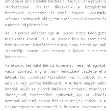
empátia és az előítéletek kérdéseit vizsgálja. Bár a program
szerkezetében ideálisan illeszkedik a középiskolai
keretekhez, nyelvezete és témái minden korosztály
számára érvényesek, aki nyitott a mélyebb önismeretre és
a társadalmi párbeszédre.
Az 50 perces előadást egy 40 perces közös feldolgozó
foglalkozás követi. Ez a 90 perces, inkluzív szemléletű
komplex forma lehetőséget ad arra, hogy a néző ne csak
szemlélője, hanem aktív részese is legyen a felvetett
kérdéseknek.
Az előadás két fiatal felnőtt történetét meséli el: egyikük
vakon született, míg a másik felnőttként vesztette el a
látását. Két különböző tapasztalat, két különböző út –
amelyek egy ponton találkoznak. A történet alapját valós
interjúk adják: az alkotók látássérült emberek személyes
élményeiből, történeteiből építkeztek, így az előadás
nemcsak művészi, hanem hiteles és mélyen emberi is. A
Vakság egyszerre megrendítő és humoros. Megmutatja a