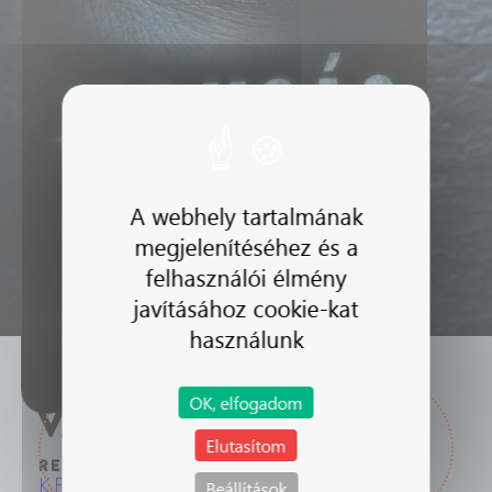
A webhely tartalmának
megjelenítéséhez és a
felhasználói élmény
javításához cookie-kat
használunk
Nagy - Kosznovszky - Keresztény
OK, elfogadom
VAKSÁG
Elutasítom
RENDEZŐ
KERESZTÉNY TAMÁS
Beállítások