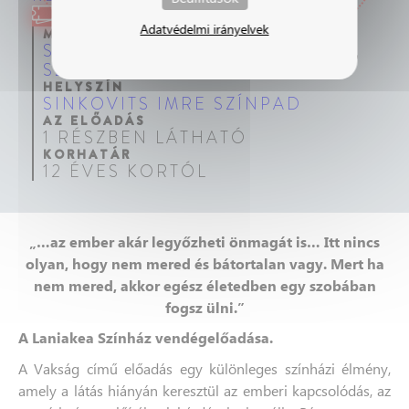
Jegyvásárlás
Adatvédelmi irányelvek
MŰFAJOK
SZEMLÉLETFORMÁLÓ ELŐADÁS
,
SZÍNHÁZI NEVELÉSI ELŐADÁS
HELYSZÍN
SINKOVITS IMRE SZÍNPAD
AZ ELŐADÁS
1 RÉSZBEN LÁTHATÓ
KORHATÁR
12 ÉVES KORTÓL
„…az ember akár legyőzheti önmagát is… Itt nincs
olyan, hogy nem mered és bátortalan vagy. Mert ha
nem mered, akkor egész életedben egy szobában
fogsz ülni.”
A Laniakea Színház vendégelőadása.
A Vakság című előadás egy különleges színházi élmény,
amely a látás hiányán keresztül az emberi kapcsolódás, az