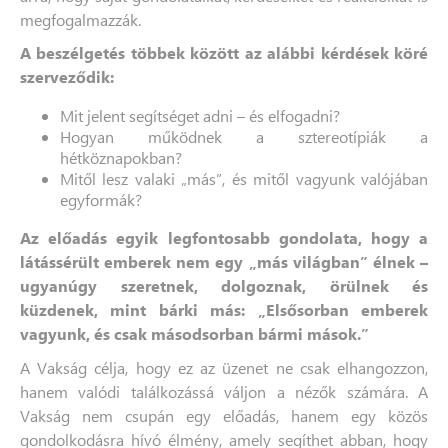
megfogalmazzák.
A beszélgetés többek között az alábbi kérdések köré
szerveződik:
Mit jelent segítséget adni – és elfogadni?
Hogyan működnek a sztereotípiák a
hétköznapokban?
Mitől lesz valaki „más”, és mitől vagyunk valójában
egyformák?
Az előadás egyik legfontosabb gondolata, hogy a
látássérült emberek nem egy „más világban” élnek –
ugyanúgy szeretnek, dolgoznak, örülnek és
küzdenek, mint bárki más: „Elsősorban emberek
vagyunk, és csak másodsorban bármi mások.”
A Vakság célja, hogy ez az üzenet ne csak elhangozzon,
hanem valódi találkozássá váljon a nézők számára. A
Vakság nem csupán egy előadás, hanem egy közös
gondolkodásra hívó élmény, amely segíthet abban, hogy