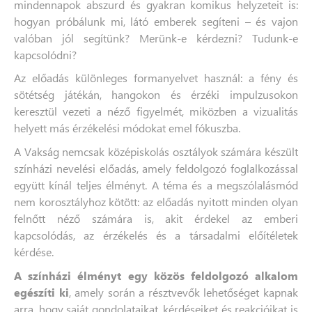
mindennapok abszurd és gyakran komikus helyzeteit is:
hogyan próbálunk mi, látó emberek segíteni – és vajon
valóban jól segítünk? Merünk-e kérdezni? Tudunk-e
kapcsolódni?
Az előadás különleges formanyelvet használ: a fény és
sötétség játékán, hangokon és érzéki impulzusokon
keresztül vezeti a néző figyelmét, miközben a vizualitás
helyett más érzékelési módokat emel fókuszba.
A Vakság nemcsak középiskolás osztályok számára készült
színházi nevelési előadás, amely feldolgozó foglalkozással
együtt kínál teljes élményt. A téma és a megszólalásmód
nem korosztályhoz kötött: az előadás nyitott minden olyan
felnőtt néző számára is, akit érdekel az emberi
kapcsolódás, az érzékelés és a társadalmi előítéletek
kérdése.
A színházi élményt egy közös feldolgozó alkalom
egészíti ki
, amely során a résztvevők lehetőséget kapnak
arra, hogy saját gondolataikat, kérdéseiket és reakcióikat is