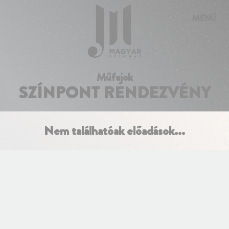
Süti preferenciák
MENÜ
Műfajok
SZÍNPONT RENDEZVÉNY
Nem találhatóak előadások...