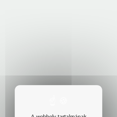
A webhely tartalmának