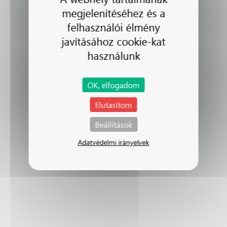
megjelenítéséhez és a
felhasználói élmény
javításához cookie-kat
használunk
OK, elfogadom
Elutasítom
Beállítások
Adatvédelmi irányelvek