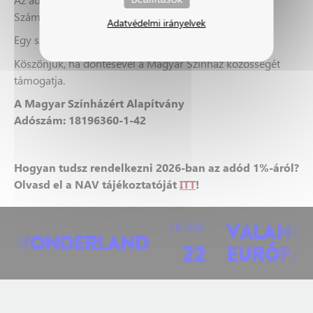
Számunkra viszont valódi segítséget jelent.
Adatvédelmi irányelvek
Egy százalék. Valódi segítség.
Köszönjük, ha döntésével a Magyar Színház közösségét
támogatja.
A Magyar Színházért Alapítvány
Adószám: 18196360-1-42
Hogyan tudsz rendelkezni 2026-ban az adód 1%-áról?
Olvasd el a NAV tájékoztatóját
ITT
!
OKTÓBER
VALAHOL
WONDERLAND
22
EURÓPÁB