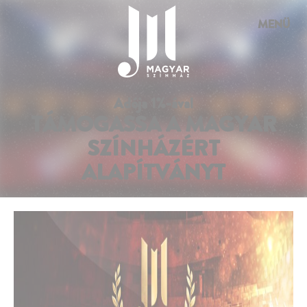
Süti preferenciák
MENÜ
Adója 1%-ával
TÁMOGASSA A MAGYAR
SZÍNHÁZÉRT
ALAPÍTVÁNYT