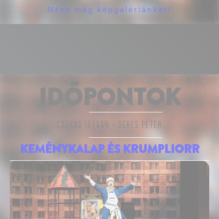
Nézd meg képgalériánkat!
IDŐPONTOK
CSUKÁS ISTVÁN - DERES PÉTER
KEMÉNYKALAP ÉS KRUMPLIORR