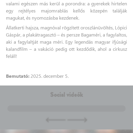
valami egészen más kerül a porondra: a gyerekek hirtelen
egy rejtélyes majomrablás kellős közepén találják
magukat, és nyomozásba kezdenek.
Állatkerti hajsza, magnóval rögzített oroszlánüvöltés, Lópici
Gáspár, a plakátragasztó – és persze Bagaméri, a fagylaltos,
aki a fagylaltját maga méri. Egy legendás magyar ifjúsági
kalandfilm – a vakáció pedig ott kezdődik, ahol a cirkusz
feláll!
Bemutató:
2025. december 5.
Social videók