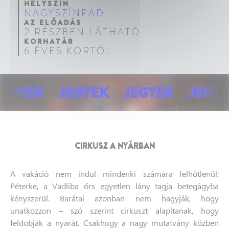
HELYSZÍN
NAGYSZÍNPAD
AZ ELŐADÁS
2 RÉSZBEN LÁTHATÓ
KORHATÁR
6 ÉVES KORTÓL
K
JEGYEK
JEGYEK
JEGYEK
J
chevron_left
chevron_right
CIRKUSZ A NYÁRBAN
A vakáció nem indul mindenki számára felhőtlenül:
Péterke, a Vadliba őrs egyetlen lány tagja betegágyba
kényszerül. Barátai azonban nem hagyják, hogy
unatkozzon – szó szerint cirkuszt alapítanak, hogy
feldobják a nyarát. Csakhogy a nagy mutatvány közben