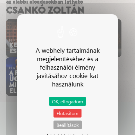
az alábbi előadásokban látható
CSANKÓ ZOLTÁN
NAGYSZÍNPAD
KEMÉNYKALAP
A webhely tartalmának
ÉS KRUMPLIORR
megjelenítéséhez és a
felhasználói élmény
NAGYSZÍNPAD
NAGYSZÍNPAD
INDUL A
A FEDÁK SÁRI-
javításához cookie-kat
BAKTERHÁZ
ÜGY, AVAGY
használunk
MINDEN JEGY
ELKELT
OK, elfogadom
Elutasítom
Beállítások