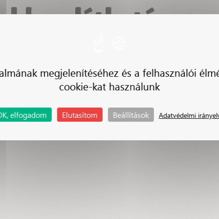
sokban látható
 ZALÁN
almának megjelenítéséhez és a felhasználói élm
cookie-kat használunk
OK, elfogadom
Elutasítom
Beállítások
Adatvédelmi irányel