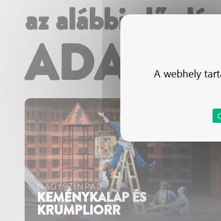
az alábbi előadá
ADAMIK
A webhely tart
NAGYSZÍNPAD
KEMÉNYKALAP ÉS
KRUMPLIORR