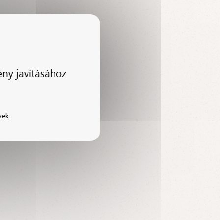
ény javításához
vek