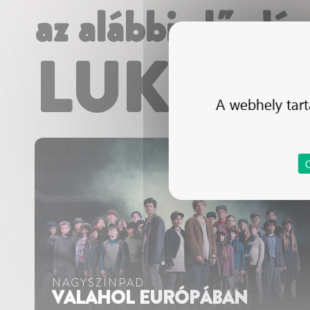
az alábbi előadá
LUKÁCS
A webhely tart
NAGYSZÍNPAD
VALAHOL EURÓPÁBAN