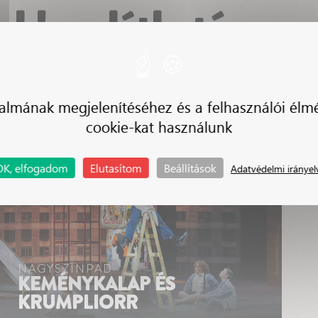
sokban látható
 LAURA
almának megjelenítéséhez és a felhasználói élm
cookie-kat használunk
OK, elfogadom
Elutasítom
Beállítások
Adatvédelmi irányel
NAGYSZÍNPAD
KEMÉNYKALAP ÉS
KRUMPLIORR