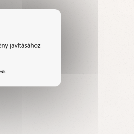
ény javításához
vek