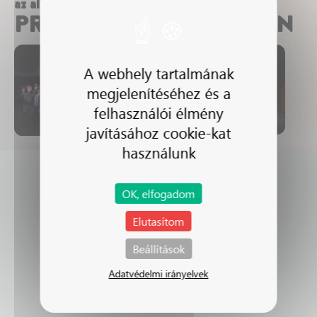
az alábbi előadásokban látható
PROKÓPIUS MAJA ROXÁN
A webhely tartalmának
megjelenítéséhez és a
NAGYSZÍNPAD
KEMÉNYKALAP
felhasználói élmény
ÉS KRUMPLIORR
javításához cookie-kat
használunk
NAGYSZÍNPAD
VALAHOL
EURÓPÁBAN
OK, elfogadom
Elutasítom
Beállítások
Adatvédelmi irányelvek