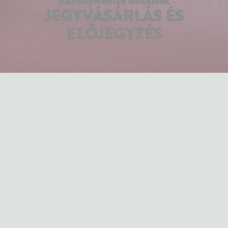
Akadálymentes előadások
JEGYVÁSÁRLÁS ÉS
ELŐJEGYZÉS
Akadálymentesített előadásainkat előzetes egyeztetéssel és
regisztrációval lehet igénybe venni.
Ez lehetővé teszi számunkra, hogy az adott előadáshoz
szükséges technikai és személyi feltételeket biztosítani
tudjuk.
JEGYFOGLALÁS ÉS EGYEZTETÉS MENETE
Az akadálymentesített előadásokra történő jegyfoglalás
két lépésben történik
:
Előzetes egyeztetés – 15 munkanappal az
előadás előtt