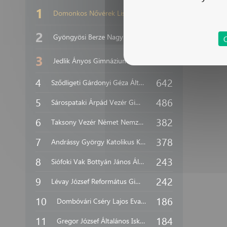
1
4 487
Domonkos Nővérek Liszt Ferenc Ének-zenei Általános Iskolája
2
2 841
Gyöngyösi Berze Nagy János Gimnázium
3
1 544
Jedlik Ányos Gimnázium
4
642
Sződligeti Gárdonyi Géza Általános Iskola
5
486
Sárospataki Árpád Vezér Gimnázium és Kollégium
6
382
Taksony Vezér Német Nemzetiségi Általános Iskola
7
378
Andrássy György Katolikus Közgazdasági Technikum, Gimnázium és Kollégium, Eger
8
243
Siófoki Vak Bottyán János Általános Iskola és AMI
9
242
Lévay József Református Gimnázium és Diákotthon
10
186
Dombóvári Cséry Lajos Evangélikus Általános Iskola és Alapfokú Művészeti Iskola
11
184
Gregor József Általános Iskola, Budapest XVII. Kerület