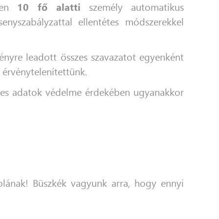
esen
10 fő alatti
személy automatikus
senyszabályzattal ellentétes módszerekkel
ményre leadott összes szavazatot egyenként
érvénytelenítettünk.
mélyes adatok védelme érdekében ugyanakkor
kolának! Büszkék vagyunk arra, hogy ennyi