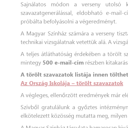
Sajnálatos módon a verseny utolsó k
szavazatgenerálással, eldobható e-mail-c
próbálta befolyásolni a végeredményt.
A Magyar Színház számára a verseny tiszta
technikai vizsgálatnak vetettük alá. A viz
A teljes átláthatóság érdekében a törölt 
mintegy
500 e-mail-cím
részben kitakarásr
A törölt szavazatok listája innen tölthet
Az Ország Iskolája – törölt szavazatok
A végleges, ellenőrzött eredmények már elé
Szívből gratulálunk a győztes intézményn
elkötelezett közösség mutatta meg, milyen 
A Magyar Színház társulata hamarosan kivál