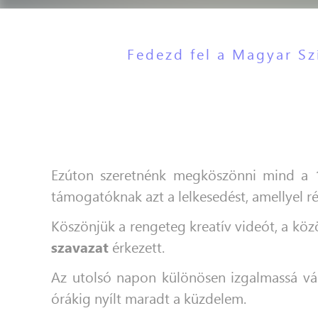
Fedezd fel a Magyar Sz
Ezúton szeretnénk megköszönni mind a 1
támogatóknak azt a lelkesedést, amellyel ré
Köszönjük a rengeteg kreatív videót, a kö
szavazat
érkezett.
Az utolsó napon különösen izgalmassá vált
órákig nyílt maradt a küzdelem.