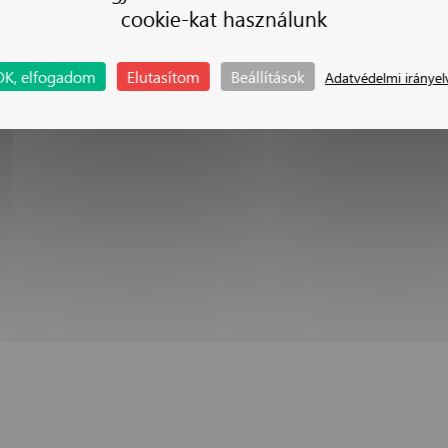
cookie-kat használunk
OK, elfogadom
Elutasítom
Beállítások
Adatvédelmi irányel