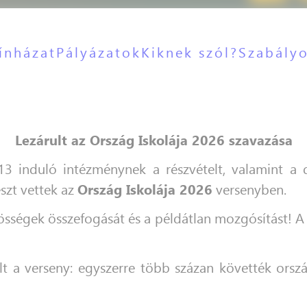
ínházat
Pályázatok
Kiknek szól?
Szabály
Lezárult az Ország Iskolája 2026 szavazása
3 induló intézménynek a részvételt, valamint a 
szt vettek az
Ország Iskolája 2026
versenyben.
zösségek összefogását és a példátlan mozgósítást! 
 a verseny: egyszerre több százan követték ország