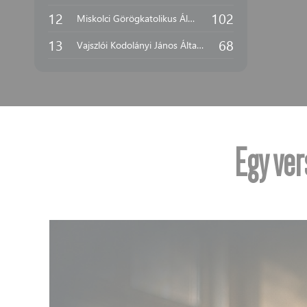
12
102
Miskolci Görögkatolikus Általános Iskola
13
68
Vajszlói Kodolányi János Általános Iskola - Életképek
Egy ver