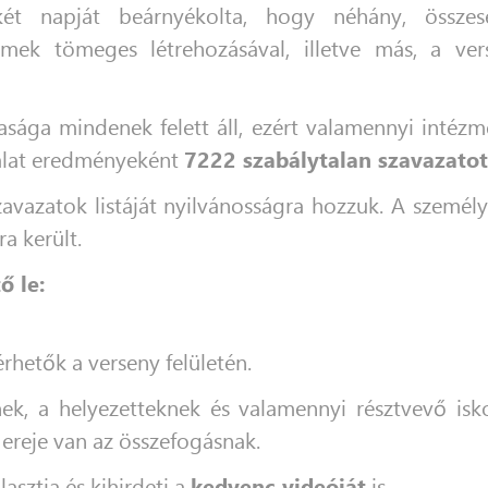
ét napját beárnyékolta, hogy néhány, össz
ímek tömeges létrehozásával, illetve más, a ver
sága mindenek felett áll, ezért valamennyi intéz
sgálat eredményeként
7222 szabálytalan szavazatot
szavazatok listáját nyilvánosságra hozzuk. A sze
a került.
ő le:
rhetők a verseny felületén.
ek, a helyezetteknek és valamennyi résztvevő is
ereje van az összefogásnak.
asztja és kihirdeti a
kedvenc videóját
is.