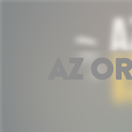
Süti preferenciák
AZ OR