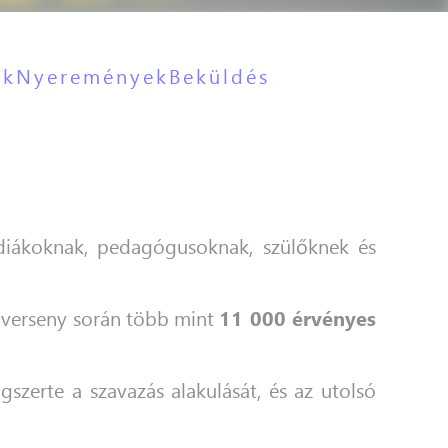
ok
Nyeremények
Beküldés
diákoknak, pedagógusoknak, szülőknek és
A verseny során több mint
11 000 érvényes
szerte a szavazás alakulását, és az utolsó