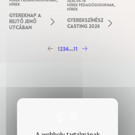
HÍREK PEDAGÓGUSOKNAK
,
2026.05.18
HÍREK
HÍREK PEDAGÓGUSOKNAK
,
HÍREK
GYEREKNAP A
GYEREKSZÍNÉSZ
REJTŐ JENŐ
CASTING 2026
UTCÁBAN
1
2
3
4
...
11
A webhely tartalmának