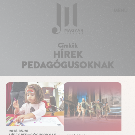
Süti preferenciák
MENÜ
Címkék
HÍREK
PEDAGÓGUSOKNAK
2026.05.20