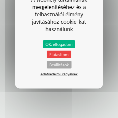
megjelenítéséhez és a
felhasználói élmény
javításához cookie-kat
használunk
OK, elfogadom
Elutasítom
Beállítások
Adatvédelmi irányelvek