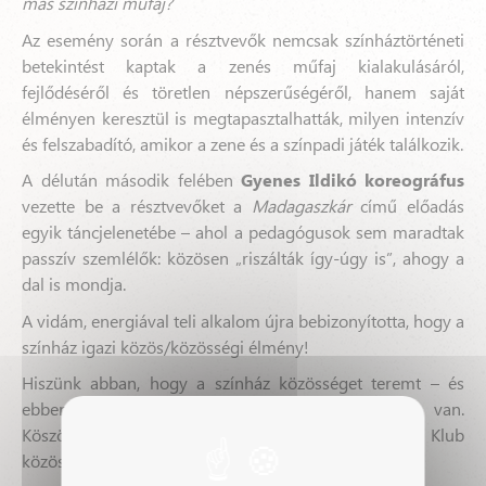
más színházi műfaj?
Az esemény során a résztvevők nemcsak színháztörténeti
betekintést kaptak a zenés műfaj kialakulásáról,
fejlődéséről és töretlen népszerűségéről, hanem saját
élményen keresztül is megtapasztalhatták, milyen intenzív
és felszabadító, amikor a zene és a színpadi játék találkozik.
A délután második felében
Gyenes Ildikó koreográfus
vezette be a résztvevőket a
Madagaszkár
című előadás
egyik táncjelenetébe – ahol a pedagógusok sem maradtak
passzív szemlélők: közösen „riszálták így-úgy is”, ahogy a
dal is mondja.
A vidám, energiával teli alkalom újra bebizonyította, hogy a
színház igazi közös/közösségi élmény!
Hiszünk abban, hogy a színház közösséget teremt – és
ebben nektek, pedagógusoknak kulcsszerepetek van.
Köszönjük, hogy a SZÍNPONT Pedagógus Klub
közösségéhez tartozol!