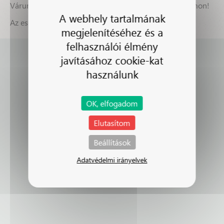
Várunk Benneteket szeretettel a következő klub alkalmon!
A webhely tartalmának
Az eseményről készült videót
ITT
nézheted meg.
megjelenítéséhez és a
felhasználói élmény
javításához cookie-kat
használunk
OK, elfogadom
Elutasítom
Beállítások
Adatvédelmi irányelvek