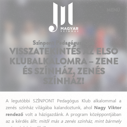
Süti preferenciák
MENÜ
Színpont Pedagógus Klub
VISSZATEKINTÉS AZ ELSŐ
KLUBALKALOMRA – ZENE
ÉS SZÍNHÁZ, ZENÉS
SZÍNHÁZ!
A legutóbbi SZÍNPONT Pedagógus Klub alkalommal a
zenés színház világába kalandoztunk, ahol
Nagy Viktor
rendező
volt a házigazdánk. A program középpontjában
az a kérdés állt:
mitől más a zenés színház, mint bármely