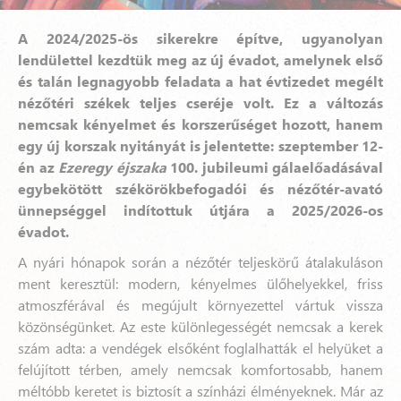
A 2024/2025-ös sikerekre építve, ugyanolyan
lendülettel kezdtük meg az új évadot, amelynek első
és talán legnagyobb feladata a hat évtizedet megélt
nézőtéri székek teljes cseréje volt. Ez a változás
nemcsak kényelmet és korszerűséget hozott, hanem
egy új korszak nyitányát is jelentette: szeptember 12-
én az
Ezeregy éjszaka
100. jubileumi gálaelőadásával
egybekötött székörökbefogadói és nézőtér-avató
ünnepséggel indítottuk útjára a 2025/2026-os
évadot.
A nyári hónapok során a nézőtér teljeskörű átalakuláson
ment keresztül: modern, kényelmes ülőhelyekkel, friss
atmoszférával és megújult környezettel vártuk vissza
közönségünket. Az este különlegességét nemcsak a kerek
szám adta: a vendégek elsőként foglalhatták el helyüket a
felújított térben, amely nemcsak komfortosabb, hanem
méltóbb keretet is biztosít a színházi élményeknek. Már az