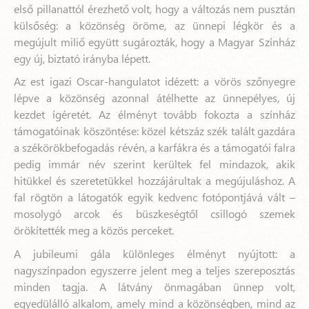
első pillanattól érezhető volt, hogy a változás nem pusztán
külsőség: a közönség öröme, az ünnepi légkör és a
megújult miliő együtt sugározták, hogy a Magyar Színház
egy új, biztató irányba lépett.
Az est igazi Oscar-hangulatot idézett: a vörös szőnyegre
lépve a közönség azonnal átélhette az ünnepélyes, új
kezdet ígéretét. Az élményt tovább fokozta a színház
támogatóinak köszöntése: közel kétszáz szék talált gazdára
a székörökbefogadás révén, a karfákra és a támogatói falra
pedig immár név szerint kerültek fel mindazok, akik
hitükkel és szeretetükkel hozzájárultak a megújuláshoz. A
fal rögtön a látogatók egyik kedvenc fotópontjává vált –
mosolygó arcok és büszkeségtől csillogó szemek
örökítették meg a közös perceket.
A jubileumi gála különleges élményt nyújtott: a
nagyszínpadon egyszerre jelent meg a teljes szereposztás
minden tagja. A látvány önmagában ünnep volt,
egyedülálló alkalom, amely mind a közönségben, mind az