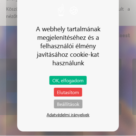
Köszönjük mindenkinek, aki jelen volt, hozzájárult a
nézőtér megújulásához, és együtt ünnepelt velünk!
A webhely tartalmának
Nézőtér-avató gálaest
megjelenítéséhez és a
EZE
felhasználói élmény
javításához cookie-kat
használunk
OK, elfogadom
Elutasítom
Beállítások
Adatvédelmi irányelvek