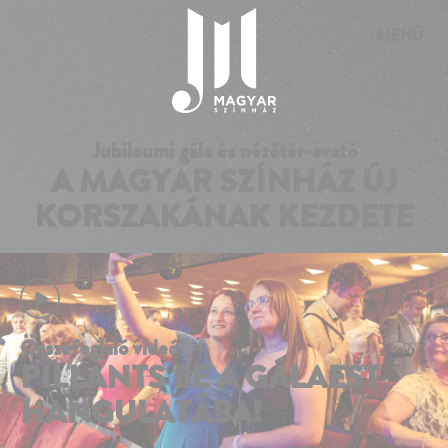
Süti preferenciák
MENÜ
Jubileumi gála és nézőtér-avató
A MAGYAR SZÍNHÁZ ÚJ
KORSZAKÁNAK KEZDETE
Összefoglaló videó
PILLANTS BE A GÁLAEST
HANGULATÁBA!