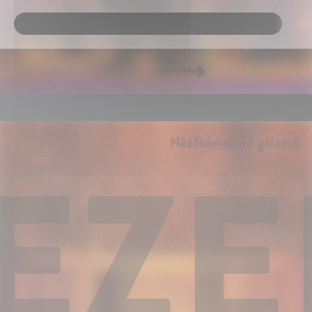
GÁLAELŐADÁS-FOTÓK: TARNAVÖLGYI ZOLTÁN
Nézőtér-avató gálaest
EZE