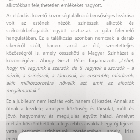
alkotókban felejthetetlen emlékeket hagyott.
Az előadást követő közönségtalálkozó bensőséges lezárása
volt az estének: nézők, színészek, alkotók és
székörökbefogadók együtt osztoztak a gála felemelő
hangulatában. Ez a találkozás azonban nemcsak a darab
sikeréről szólt, hanem arról az élő, szeretetteljes
közösségről is, amely összeköti a Magyar Színházat a
közönségével. Ahogy Geszti Péter fogalmazott:
„Lehet,
hogy mi vagyunk a szerzők, de ti vagytok a szorzók – a
nézők, a színészek, a táncosok, az ensemble, mindazok,
akik milliószorosára növelik azt, amit az alkotók
megálmodtak.”
Ez a jubileum nem lezárás volt, hanem új kezdet. Annak az
útnak a kezdete, amelyen közönség és társulat, múlt és
jövő, hagyomány és megújulás együtt halad. Amelyet
méltán köszönthetünk a legszebb szavakkal: egy új fejezet
vette kezdetét színházunk történetében, amely friss
energiával tölti meg az előttünk álló évadot.