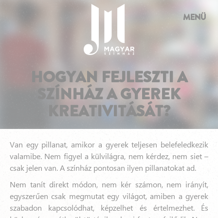
Süti preferenciák
MENÜ
HOGYAN FEJLESZTI A
SZÍNHÁZ A GYEREK
KREATIVITÁSÁT?
Van egy pillanat, amikor a gyerek teljesen belefeledkezik
valamibe. Nem figyel a külvilágra, nem kérdez, nem siet –
csak jelen van. A színház pontosan ilyen pillanatokat ad.
Nem tanít direkt módon, nem kér számon, nem irányít,
egyszerűen csak megmutat egy világot, amiben a gyerek
szabadon kapcsolódhat, képzelhet és értelmezhet. És