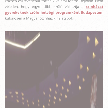
közben észrevétlenül történik valami fontos: fejlődik.
Nem
véletlen, hogy egyre több szülő választja a
színházat
gyerekeknek szóló hétvégi programként Budapesten
,
különösen a Magyar Színház kínálatából.