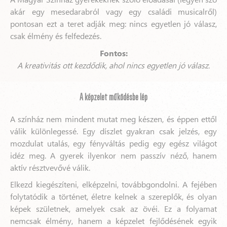
akár egy mesedarabról vagy egy családi musicalről)
pontosan ezt a teret adják meg: nincs egyetlen jó válasz,
csak élmény és felfedezés.
Fontos:
A kreativitás ott kezdődik, ahol nincs egyetlen jó válasz.
A képzelet működésbe lép
A színház nem mindent mutat meg készen, és éppen ettől
válik különlegessé. Egy díszlet gyakran csak jelzés, egy
mozdulat utalás, egy fényváltás pedig egy egész világot
idéz meg. A gyerek ilyenkor nem passzív néző, hanem
aktív résztvevővé válik.
Elkezd kiegészíteni, elképzelni, továbbgondolni. A fejében
folytatódik a történet, életre kelnek a szereplők, és olyan
képek születnek, amelyek csak az övéi. Ez a folyamat
nemcsak élmény, hanem a képzelet fejlődésének egyik