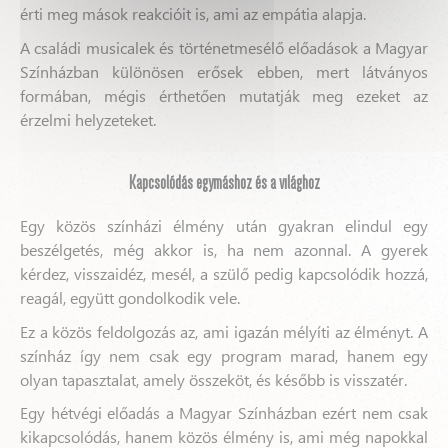
érti meg mások reakcióit is, ami az empátia alapja.
A családi musicalek és történetmesélő előadások a Magyar
Színházban különösen erősek ebben, mert látványos
formában, mégis érthetően mutatják meg ezeket az
érzelmi helyzeteket.
Kapcsolódás egymáshoz és a világhoz
Egy közös színházi élmény után gyakran elindul egy
beszélgetés, még akkor is, ha nem azonnal. A gyerek
kérdez, visszaidéz, mesél, a szülő pedig kapcsolódik hozzá,
reagál, együtt gondolkodik vele.
Ez a közös feldolgozás az, ami igazán mélyíti az élményt. A
színház így nem csak egy program marad, hanem egy
olyan tapasztalat, amely összeköt, és később is visszatér.
Egy hétvégi előadás a Magyar Színházban ezért nem csak
kikapcsolódás, hanem közös élmény is, ami még napokkal