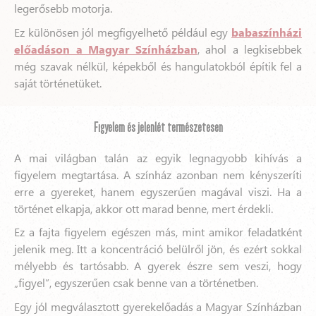
legerősebb motorja.
Ez különösen jól megfigyelhető például egy
babaszínházi
előadáson a Magyar Színházban
, ahol a legkisebbek
még szavak nélkül, képekből és hangulatokból építik fel a
saját történetüket.
Figyelem és jelenlét természetesen
A mai világban talán az egyik legnagyobb kihívás a
figyelem megtartása. A színház azonban nem kényszeríti
erre a gyereket, hanem egyszerűen magával viszi. Ha a
történet elkapja, akkor ott marad benne, mert érdekli.
Ez a fajta figyelem egészen más, mint amikor feladatként
jelenik meg. Itt a koncentráció belülről jön, és ezért sokkal
mélyebb és tartósabb. A gyerek észre sem veszi, hogy
„figyel”, egyszerűen csak benne van a történetben.
Egy jól megválasztott gyerekelőadás a Magyar Színházban