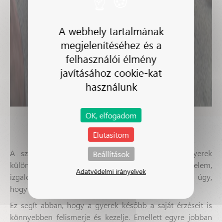
A webhely tartalmának
megjelenítéséhez és a
felhasználói élmény
javításához cookie-kat
használunk
OK, elfogadom
Érzelmek megélése és megértése
Elutasítom
A színház biztonságos teret ad arra, hogy a gyerek
Beállítások
különböző érzelmekkel találkozzon. Öröm, félelem,
Adatvédelmi irányelvek
izgalom vagy szomorúság mind megjelennek, de úgy,
hogy közben nincs valódi veszély, csak megélés.
Ez segít abban, hogy a gyerek később a saját érzéseit is
könnyebben felismerje és kezelje. Emellett egyre jobban