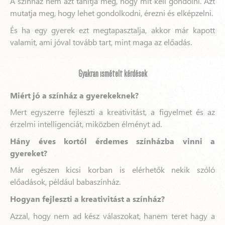
A színház nem azt tanítja meg, hogy mit kell gondolni. Azt
mutatja meg, hogy lehet gondolkodni, érezni és elképzelni.
És ha egy gyerek ezt megtapasztalja, akkor már kapott
valamit, ami jóval tovább tart, mint maga az előadás.
Gyakran ismételt kérdések
Miért jó a színház a gyerekeknek?
Mert egyszerre fejleszti a kreativitást, a figyelmet és az
érzelmi intelligenciát, miközben élményt ad.
Hány éves kortól érdemes színházba vinni a
gyereket?
Már egészen kicsi korban is elérhetők nekik szóló
előadások, például babaszínház.
Hogyan fejleszti a kreativitást a színház?
Azzal, hogy nem ad kész válaszokat, hanem teret hagy a