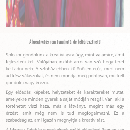
A kreativitás nem tanulható, de felébreszthető
Sokszor gondolunk a kreativitásra úgy, mint valamire, amit
fejleszteni kell. Valójában inkább arról van szó, hogy teret
kell adni neki. A színház ebben különösen erős, mert nem
ad kész válaszokat, és nem mondja meg pontosan, mit kell
gondolni vagy érezni.
Egy előadás képeket, helyzeteket és karaktereket mutat,
amelyekre minden gyerek a saját módján reagál. Van, aki a
történetet viszi haza, más a látványt, megint más egy
érzést, amit még nem is tud megfogalmazni. Ez a
szabadság az, ami igazán megnyitja a kreativitást.
A Magyar Színház gyerekeknek szóló előadásai (legyen szó