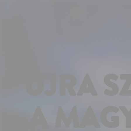
Süti preferenciák
ÚJRA S
A MAG