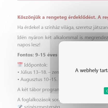
Köszönjük a rengeteg érdeklődést. A reg
Ha érdekel a színház világa, szeretsz játszan
Idén nyáron két alkalommal is megrendezz
napos lesz!
Fontos: 9-15 éves gyerekeket várunk!
Időpontok:
A webhely tart
• Július 13–18. – zenés színjátszó tábor
• Augusztus 10–15. – prózai színjátszó táb
A két tábor programja nagyrészt hasonló órá
A foglalkozások során többek között lesz:
színészmesterség