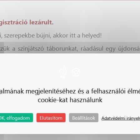
isztráció lezárult.
i, szerepekbe bújni, akkor itt a helyed!
ük a színjátszó táborunkat, ráadásul egy újdons
almának megjelenítéséhez és a felhasználói élm
cookie-kat használunk
or
kból áll, de az egyik inkább zenés, a másik prózai 
OK, elfogadom
Elutasítom
Beállítások
Adatvédelmi irányel