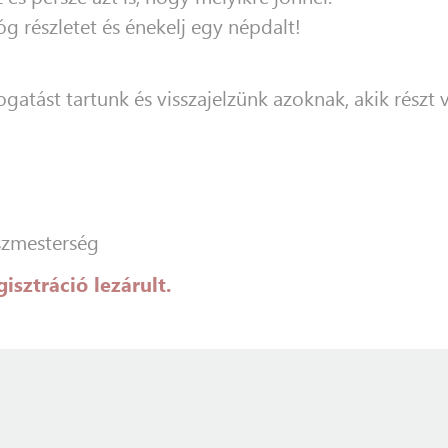
részletet és énekelj egy népdalt!
gatást tartunk és visszajelzünk azoknak, akik részt
szmesterség
isztráció lezárult.