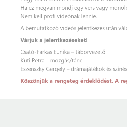
Ha ez megvan mondj egy vers vagy monológ 
Nem kell profi videónak lennie.
A bemutatkozó videós jelentkezés után válo
Várjuk a jelentkezéseket!
Csató-Farkas Eunika – táborvezető
Kuti Petra – mozgás/tánc
Eszenszky Gergely – drámajátékok és színé
Köszönjük a rengeteg érdeklődést. A reg