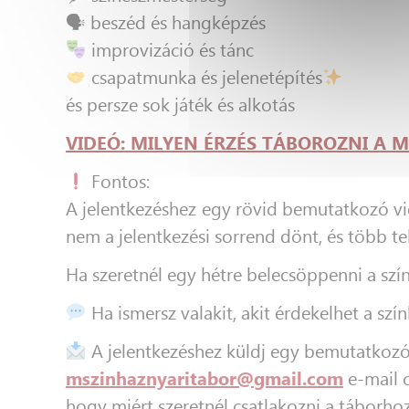
🗣 beszéd és hangképzés
improvizáció és tánc
csapatmunka és jelenetépítés
és persze sok játék és alkotás
VIDEÓ: MILYEN ÉRZÉS TÁBOROZNI A 
Fontos:
A jelentkezéshez egy rövid bemutatkozó vi
nem a jelentkezési sorrend dönt, és több t
Ha szeretnél egy hétre belecsöppenni a színhá
Ha ismersz valakit, akit érdekelhet a s
A jelentkezéshez küldj egy bemutatkozó
mszinhaznyaritabor@gmail.com
e-mail 
hogy miért szeretnél csatlakozni a táborhoz 