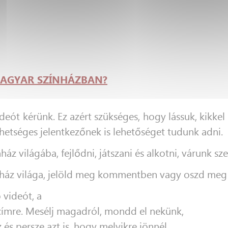
MAGYAR SZÍNHÁZBAN?
deót kérünk. Ez azért szükséges, hogy lássuk, kikke
ehetséges jelentkezőnek is lehetőséget tudunk adni.
z világába, fejlődni, játszani és alkotni, várunk sze
zínház világa, jelöld meg kommentben vagy oszd meg 
 videót, a
címre. Mesélj magadról, mondd el nekünk,
és persze azt is, hogy melyikre jönnél.