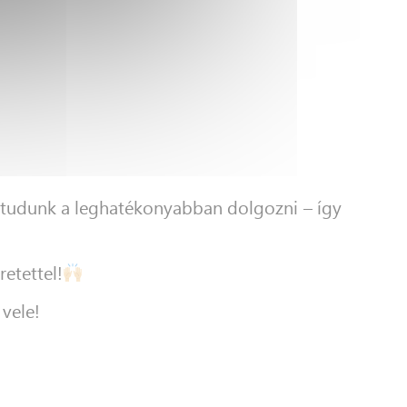
l tudunk a leghatékonyabban dolgozni – így
retettel!
vele!