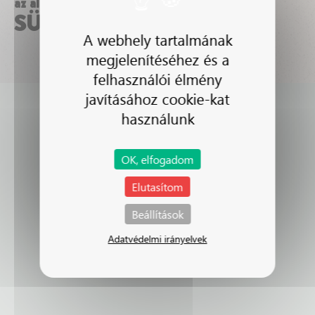
az alábbi előadásokban látható
SÜVEGES RENÁTA
A webhely tartalmának
Nem találhatóak előadások...
megjelenítéséhez és a
felhasználói élmény
javításához cookie-kat
használunk
OK, elfogadom
Elutasítom
Beállítások
Adatvédelmi irányelvek