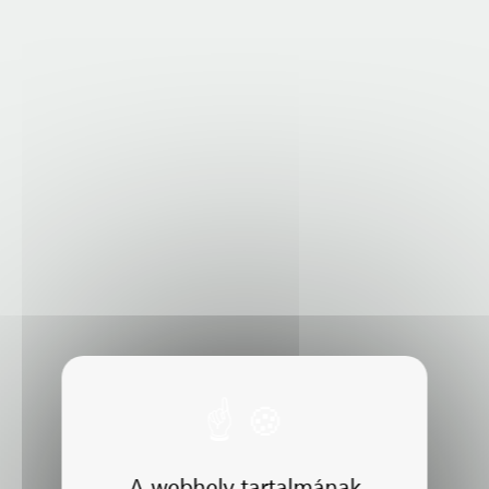
A webhely tartalmának