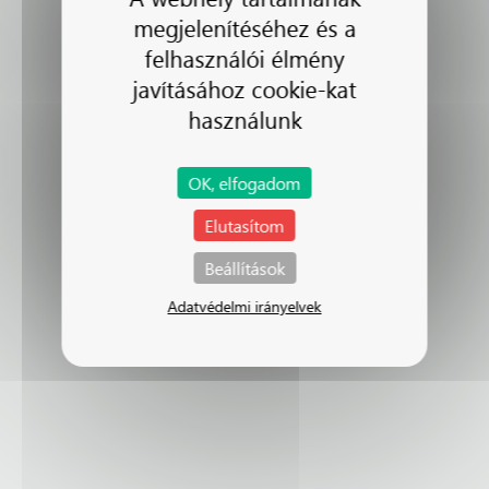
megjelenítéséhez és a
felhasználói élmény
javításához cookie-kat
használunk
OK, elfogadom
Elutasítom
Beállítások
Adatvédelmi irányelvek