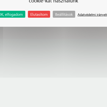
cookie-kat használunk
IDEJE TISZTÁZNI A TÉN
OK, elfogadom
Elutasítom
Beállítások
Adatvédelmi irányel
1
2
3
4
...
55