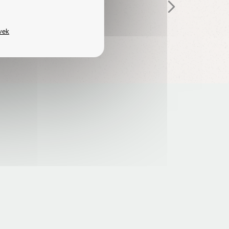
YEKET
vek